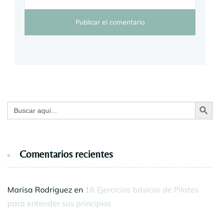
Botón de bú
Buscar:
Comentarios recientes
Marisa Rodriguez
en
16 Ejercicios básicos de Pilates
para entender sus principios