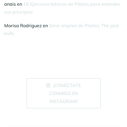
anais
en
16 Ejercicios básicos de Pilates para entender
sus principios
Marisa Rodriguez
en
Serie original de Pilates: The jack
knife
¡CONÉCTATE
CONMIGO EN
INSTAGRAM!