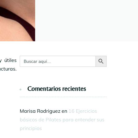
Botón de búsqueda
Buscar:
y útiles
racturas.
Comentarios recientes
Marisa Rodriguez
en
16 Ejercicios
básicos de Pilates para entender sus
principios