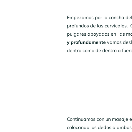
para
cuello
Empezamos por la concha del o
y
hombros
profundos de las cervicales.
pulgares apoyados en las mas
y profundamente
vamos desli
dentro como de dentro a fuera
Continuamos con un masaje en 
colocando los dedos a ambos l