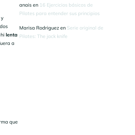
anais
en
16 Ejercicios básicos de
Pilates para entender sus principios
 y
edos
Marisa Rodriguez
en
Serie original de
ahi
lenta
Pilates: The jack knife
fuera a
orma que