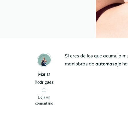
Si eres de los que acumula muc
maniobras de
automasaje
ha
Marisa
Rodriguez
en
Deja un
Desbloquea
comentario
la
tensión:
Automasaje
efectivo