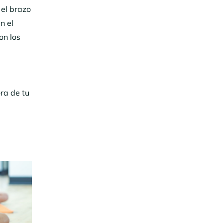
 el brazo
n el
on los
ra de tu