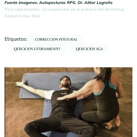
Fuente imagenes: Autoposturas RPG. Dr. Aittor Logroño
Post relacionados: La respiración en la práctica del Stretching
Global Activo SGA
Etiquetas:
CORRECCION POSTURAL
EJERCICIOS ESTIRAMIENTO
EJERCICIOS SGA
Navegación
por
entradas