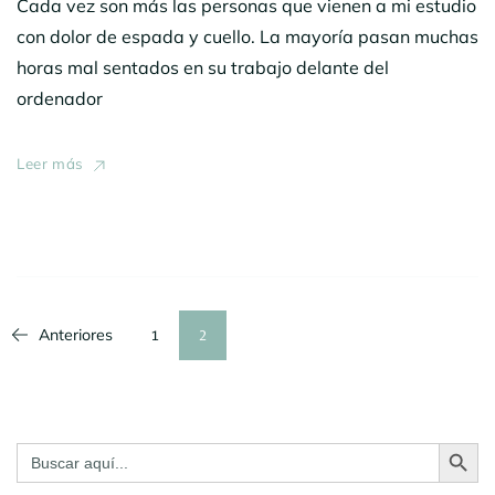
Cada vez son más las personas que vienen a mi estudio
con dolor de espada y cuello. La mayoría pasan muchas
horas mal sentados en su trabajo delante del
ordenador
Leer más
Navegación
Anteriores
Página
Página
1
2
de
entradas
Botón de bú
Buscar: