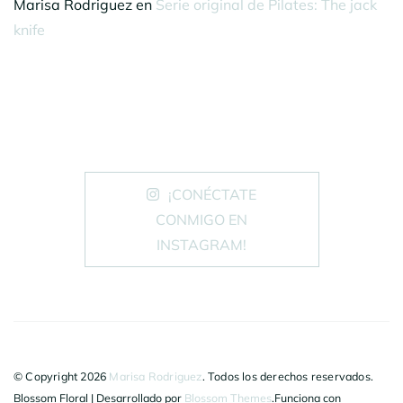
Marisa Rodriguez
en
Serie original de Pilates: The jack
knife
¡CONÉCTATE
CONMIGO EN
INSTAGRAM!
© Copyright 2026
Marisa Rodriguez
. Todos los derechos reservados.
Blossom Floral | Desarrollado por
Blossom Themes
.Funciona con