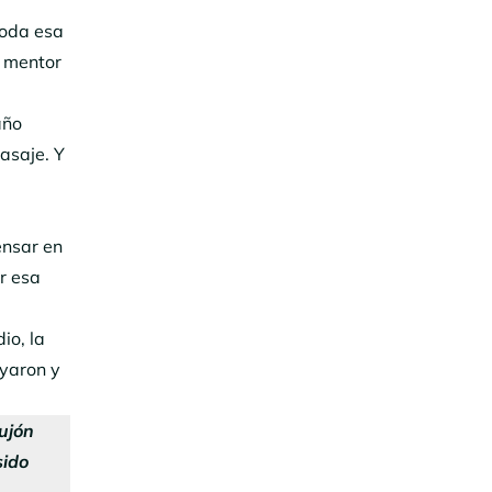
toda esa
i mentor
año
asaje. Y
ensar en
r esa
io, la
oyaron y
ujón
sido