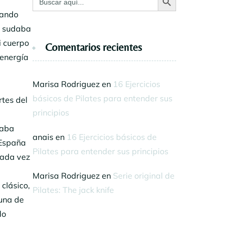
cando
e sudaba
i cuerpo
Comentarios recientes
 energía
Marisa Rodriguez
en
16 Ejercicios
l
básicos de Pilates para entender sus
rtes del
principios
taba
anais
en
16 Ejercicios básicos de
 España
Pilates para entender sus principios
Cada vez
Marisa Rodriguez
en
Serie original de
clásico,
Pilates: The jack knife
 una de
do