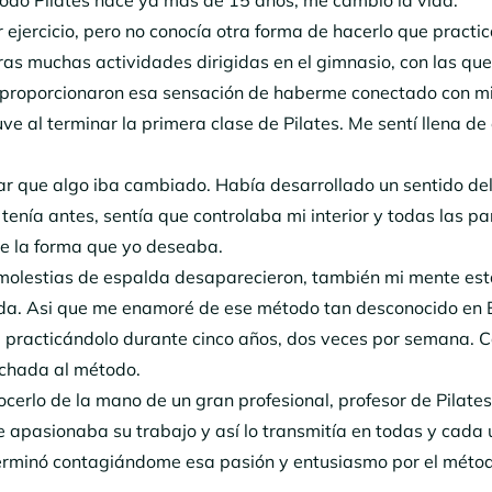
ejercicio, pero no conocía otra forma de hacerlo que practi
ras muchas actividades dirigidas en el gimnasio, con las qu
 proporcionaron esa sensación de haberme conectado con m
ve al terminar la primera clase de Pilates. Me sentí llena de
ar que algo iba cambiado. Había desarrollado un sentido de
 tenía antes, sentía que controlaba mi interior y todas las pa
e la forma que yo deseaba.
s molestias de espalda desaparecieron, también mi mente es
da. Asi que me enamoré de ese método tan desconocido en
e practicándolo durante cinco años, dos veces por semana. 
chada al método.
cerlo de la mano de un gran profesional, profesor de Pilates 
 le apasionaba su trabajo y así lo transmitía en todas y cada
 terminó contagiándome esa pasión y entusiasmo por el méto