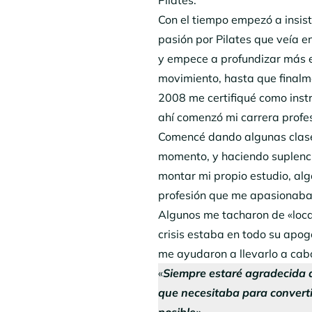
Con el tiempo empezó a insis
pasión por Pilates que veía 
y empece a profundizar más e
movimiento, hasta que finalm
2008 me certifiqué como inst
ahí comenzó mi carrera profe
Comencé dando algunas clase
momento, y haciendo suplenci
montar mi propio estudio, alg
profesión que me apasionaba
Algunos me tacharon de «loca»
crisis estaba en todo su apog
me ayudaron a llevarlo a cab
«
Siempre estaré agradecida a
que necesitaba para converti
posible»