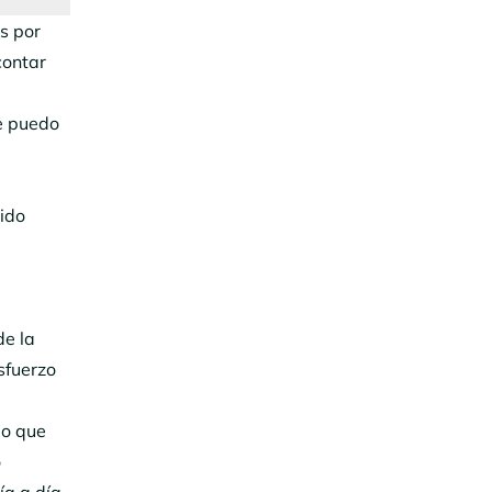
s por
contar
 puedo
ido
de la
sfuerzo
do que
o
ía a día