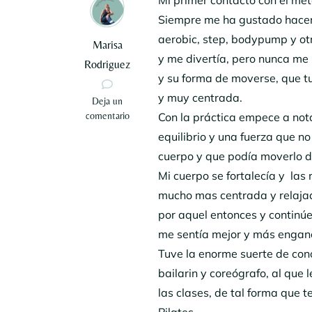
Siempre me ha gustado hacer 
aerobic, step, bodypump y ot
Marisa
y me divertía, pero nunca me
Rodriguez
y su forma de moverse, que tu
y muy centrada.
en
Deja un
Y
comentario
Con la práctica empece a not
el
equilibrio y una fuerza que no
sueño
cuerpo y que podía moverlo d
se
hizo
Mi cuerpo se fortalecía y la
realidad…
mucho mas centrada y relaja
por aquel entonces y continú
me sentía mejor y más engan
Tuve la enorme suerte de cono
bailarin y coreógrafo, al que
las clases, de tal forma que
Pilates.