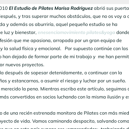
2010
El Estudio de Pilates Marisa Rodriguez
abrió sus puerta
espués, y tras superar muchos obstáculos, que no os voy a 
ada y además os aburriría, aquel pequeño estudio se ha
e luz y bienestar,
enesenciamovimiento pilates&yoga
donde
ofesión que me apasiona, arropada por un gran equipo de
y la salud física y emocional. Por supuesto continúe con las
o han dejado de formar parte de mi trabajo y me han permit
ear nuevos proyectos.
ada después de sopesar detenidamente, o continuar con la
ños y estancarnos, o asumir el riesgo y luchar por un sueño.
 merecido la pena. Mientras escribo este artículo, seguimos 
más convertidos en socios luchando con la misma ilusión y e
o de una recién estrenada monitora de Pilates con más mie
royecto de vida. Vamos caminando despacito, salvando com
es que en este país supone ser «emprendedor», trabajando d