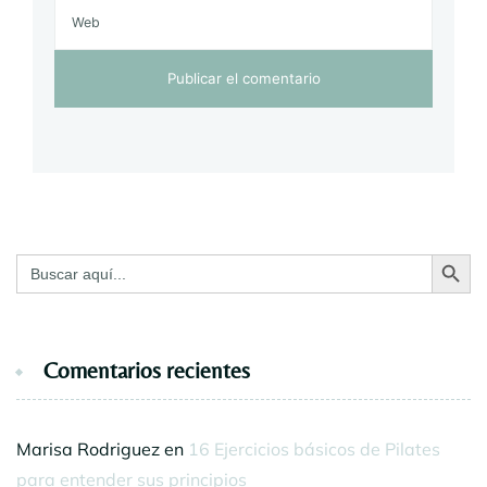
Botón de bú
Buscar:
Comentarios recientes
Marisa Rodriguez
en
16 Ejercicios básicos de Pilates
para entender sus principios