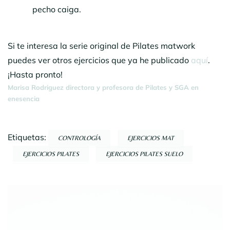
pecho caiga.
Si te interesa la serie original de Pilates matwork
puedes ver otros ejercicios que ya he publicado
aquí
.
¡Hasta pronto!
Marisa Rodriguez directora y profesora de Pilates y SGA en
enesencia
Etiquetas:
CONTROLOGÍA
EJERCICIOS MAT
EJERCICIOS PILATES
EJERCICIOS PILATES SUELO
Navegación
por