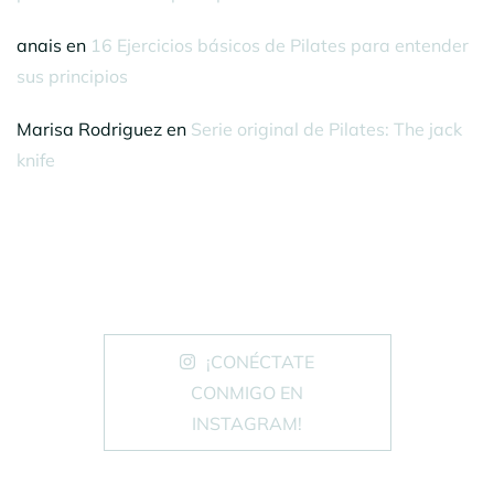
anais
en
16 Ejercicios básicos de Pilates para entender
sus principios
Marisa Rodriguez
en
Serie original de Pilates: The jack
knife
¡CONÉCTATE
CONMIGO EN
INSTAGRAM!