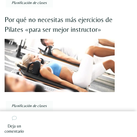
Planificación de clases
Por qué no necesitas más ejercicios de
Pilates «para ser mejor instructor»
Planificación de clases
Cómo abordar las patologías lumbares en la
Deja un
clase de Pilates
en
comentario
Por