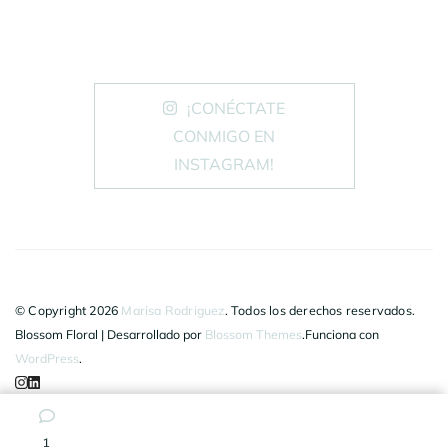
¡CONÉCTATE
CONMIGO EN
INSTAGRAM!
© Copyright 2026
Marisa Rodriguez
. Todos los derechos reservados.
Blossom Floral | Desarrollado por
Blossom Themes
.Funciona con
WordPress
.
MARISA RODRIGUEZ
Política de Cookies
Política de Privacidad
Aviso Legal
1