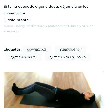
Si te ha quedado alguna duda, déjamela en los
comentarios.
¡Hasta pronto!
Marisa Rodriguez directora y profesora de Pilates y SGA en
enesencia
Etiquetas:
CONTROLOGÍA
EJERCICIOS MAT
EJERCICIOS PILATES
EJERCICIOS PILATES SUELO
Navegación
por
entradas