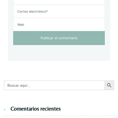
Botón de bú
Buscar:
Comentarios recientes