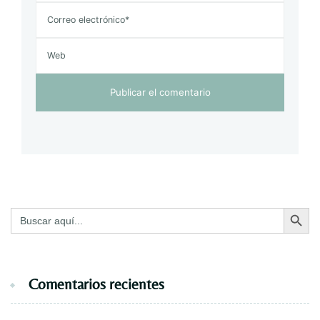
Botón de bú
Buscar:
Comentarios recientes