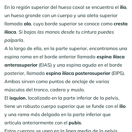
En la región superior del hueso coxal se encuentra el
ilio
,
un hueso grande con un cuerpo y una aleta superior
llamada
ala
, cuyo borde superior se conoce como
cresta
ilíaca
. Si bajas las manos desde tu cintura puedes
palparla
.
A lo largo de ella, en la parte superior, encontramos una
espina roma en el borde anterior llamada
espina ilíaca
anterosuperior
(EIAS) y una espina aguda en el borde
posterior, llamada
espina ilíaca posterosuperior
(EIPS).
Ambas sirven como puntos de anclaje de varios
músculos del tronco, cadera y muslo.
El
isquion
, localizado en la parte inferior de la pelvis,
tiene un robusto cuerpo superior que se funde con el
ilio
y una rama más delgada en la parte inferior que
articula anteriormente con el
pubis
.
Estos
cuerpos
se unen en la linea media de la pelvis