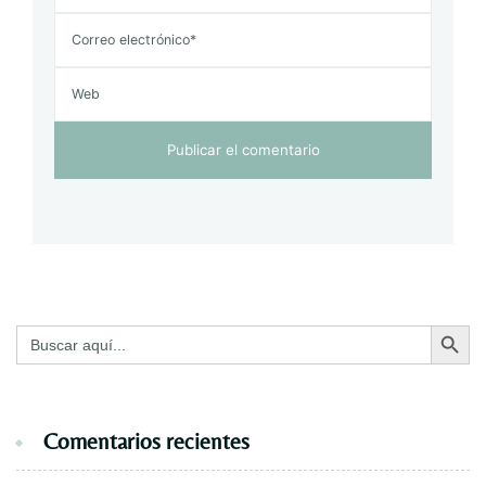
Botón de bú
Buscar:
Comentarios recientes