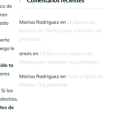
Comentarios recientes
nco de
gran
Marisa Rodriguez
en
16 Ejercicios
rado
básicos de Pilates para entender sus
principios
uerte
uego le
anais
en
16 Ejercicios básicos de
Pilates para entender sus principios
side to
xores
Marisa Rodriguez
en
Serie original de
Pilates: The jack knife
Si los
lestias.
tes de