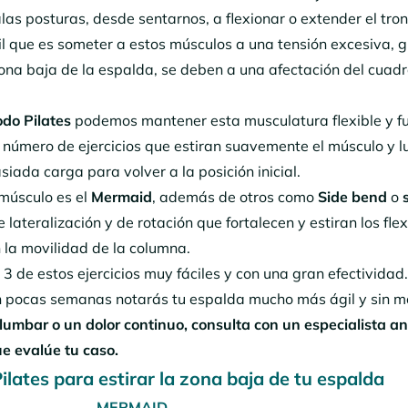
as posturas, desde sentarnos, a flexionar o extender el tro
il que es someter a estos músculos a una tensión excesiva, 
zona baja de la espalda, se deben a una afectación del cuad
do Pilates
podemos mantener esta musculatura flexible y f
n número de ejercicios que estiran suavemente el músculo y l
iada carga para volver a la posición inicial.
e músculo es el
Mermaid
, además de otros como
Side bend
o
de lateralización y de rotación que fortalecen y estiran los fle
n la movilidad de la columna.
3 de estos ejercicios muy fáciles y con una gran efectividad. 
 en pocas semanas notarás tu espalda mucho más ágil y sin mo
lumbar o un dolor continuo, consulta con un especialista an
ue evalúe tu caso.
Pilates para estirar la zona baja de tu espalda
MERMAID