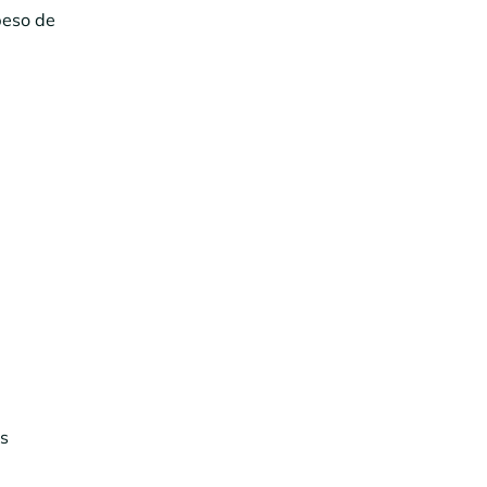
 peso de
os