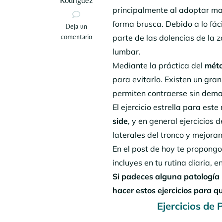
Rodriguez
principalmente al adoptar mal
forma brusca. Debido a lo fác
en
Deja un
3
comentario
parte de las dolencias de la 
Ejercicios
lumbar.
de
Mediante la práctica del
méto
Pilates
para
para evitarlo. Existen un gra
flexibilizar
permiten contraerse sin demas
la
El ejercicio estrella para est
zona
lumbar
side
, y en general ejercicios 
laterales del tronco y mejora
En el post de hoy te propongo 
incluyes en tu rutina diaria,
Si padeces alguna patología 
hacer estos ejercicios para q
Ejercicios de 