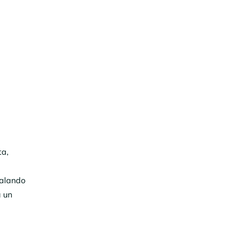
ta,
halando
a un