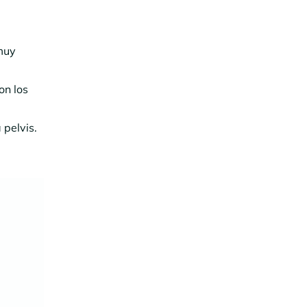
 muy
on los
 pelvis.