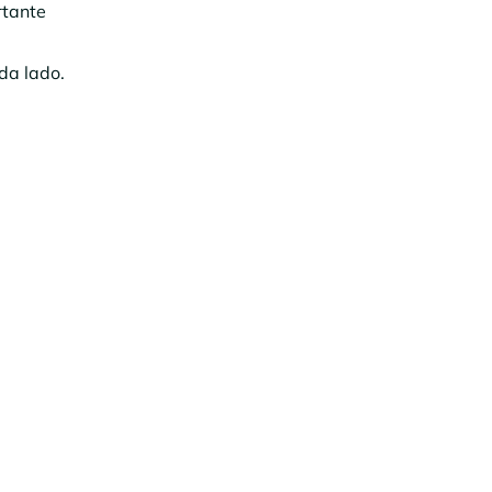
rtante
ada lado.