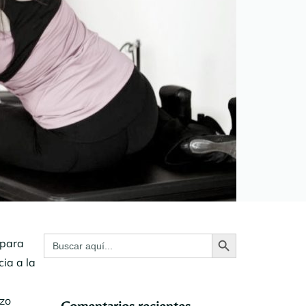
Botón de búsqueda
Buscar:
 para
ia a la
rzo