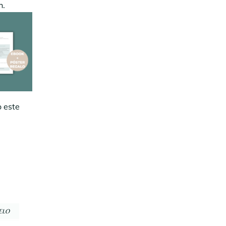
n.
o este
UELO