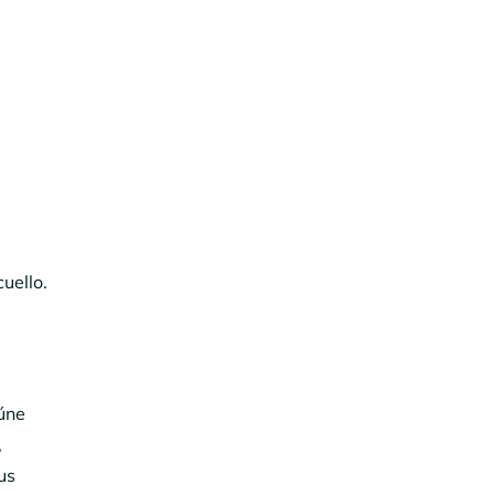
uello.
úne
,
us