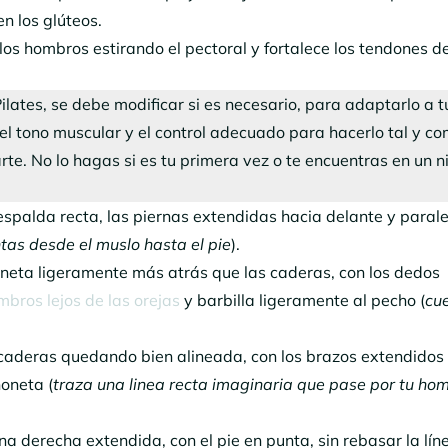
n los glúteos.
los hombros estirando el pectoral y fortalece los tendones d
ilates, se debe modificar si es necesario, para adaptarlo a tu
l tono muscular y el control adecuado para hacerlo tal y co
arte. No lo hagas si es tu primera vez o te encuentras en un n
espalda recta, las piernas extendidas hacia delante y parale
ntas desde el muslo hasta el pie
).
neta ligeramente más atrás que las caderas, con los dedos
bros lejos de las orejas
y barbilla ligeramente al pecho (
cue
caderas quedando bien alineada, con los brazos extendidos 
oneta (
traza una linea recta imaginaria que pase por tu ho
rna derecha extendida, con el pie en punta, sin rebasar la lín