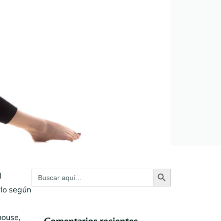
Botón de búsqueda
Buscar:
l
rlo según
house,