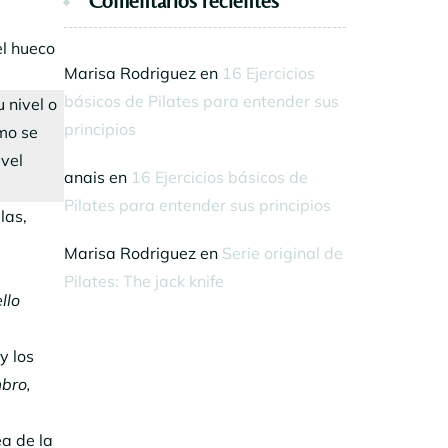
Comentarios recientes
el hueco
Marisa Rodriguez
en
16 Ejercicios
básicos de Pilates para entender sus
 nivel o
principios
mo se
ivel
anais
en
16 Ejercicios básicos de
Pilates para entender sus principios
las,
Marisa Rodriguez
en
Serie original de
Pilates: The jack knife
llo
y los
mbro,
ea de la