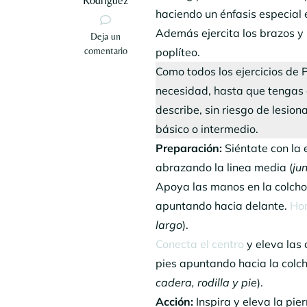
Rodriguez
haciendo un énfasis especial e
Además ejercita los brazos y 
en
Deja un
Serie
comentario
poplíteo.
original
Como todos los ejercicios de P
de
necesidad, hasta que tengas e
Pilates:
The
describe, sin riesgo de lesion
leg
básico o intermedio.
pull
Preparación:
Siéntate con la 
abrazando la linea media (
ju
Apoya las manos en la colcho
apuntando hacia delante.
Hom
largo
).
Conecta el centro
y eleva las 
pies apuntando hacia la colch
cadera, rodilla y pie
).
Acción:
Inspira y eleva la pie