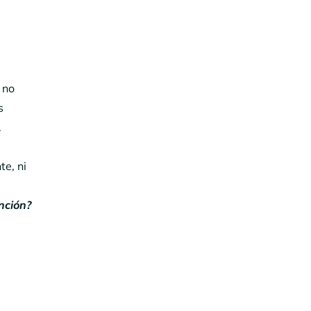
 no
s
.
te, ni
nción?