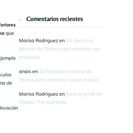
Comentarios recientes
eriores
rna
que
Marisa Rodriguez
en
16 Ejercicios
básicos de Pilates para entender sus
principios
ejemplo
anais
en
16 Ejercicios básicos de
sculos
Pilates para entender sus principios
una de
Marisa Rodriguez
en
Serie original de
Pilates: The jack knife
elevación