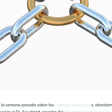
e la semana pasada sobre las
cadenas musculare
s, aborda
según el Dr. Souchard, creador del
Stretching Global Activo
,