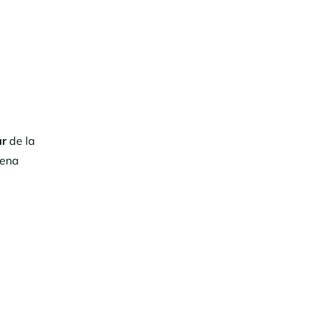
ar
de la
dena