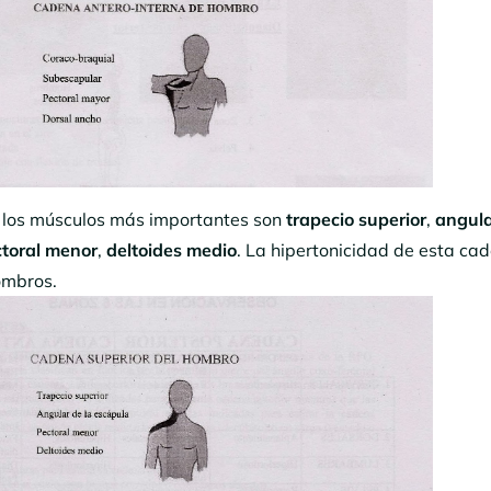
: los músculos más importantes son
trapecio superior
,
angul
toral menor
,
deltoides medio
. La hipertonicidad de esta ca
hombros.