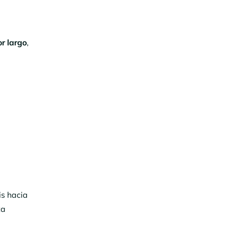
r largo
,
a
is hacia
ta