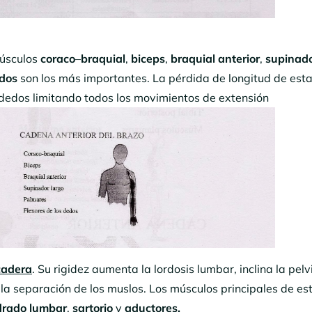
músculos
coraco
–
braquial
,
biceps
,
braquial anterior
,
supinado
dos
son los más importantes. La pérdida de longitud de est
s dedos limitando todos los movimientos de extensión
cadera
. Su rigidez aumenta la lordosis lumbar, inclina la pelv
a la separación de los muslos. Los músculos principales de es
rado lumbar
,
sartorio
y
aductores.