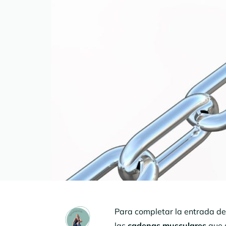
Para completar la entrada d
las
cadenas musculares
que 