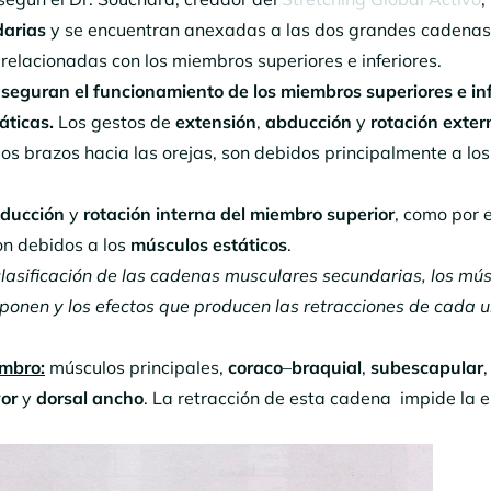
arias
y se encuentran anexadas a las dos grandes cadenas
 relacionadas con los miembros superiores e inferiores.
eguran el funcionamiento de los miembros superiores e inf
áticas.
Los gestos de
extensión
,
abducción
y
rotación exte
los brazos hacia las orejas, son debidos principalmente a los
ducción
y
rotación interna del miembro superior
, como por 
son debidos a los
músculos estáticos
.
lasificación de las cadenas musculares secundarias, los mú
onen y los efectos que producen las retracciones de cada 
ombro:
músculos principales,
coraco
–
braquial
,
subescapular
,
yor
y
dorsal ancho
. La retracción de esta cadena impide la 