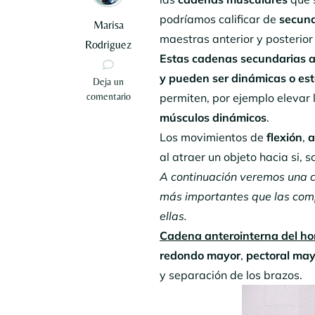
podríamos calificar de
secund
Marisa
maestras anterior y posterior
Rodriguez
Estas cadenas secundarias as
y pueden ser dinámicas o est
en
Deja un
STRETCHING
comentario
permiten, por ejemplo elevar 
GLOBAL
músculos dinámicos
.
ACTIVO:
Los movimientos de
flexión
,
a
Las
cadenas
al atraer un objeto hacia si, 
musculares
A continuación veremos una c
(II)
más importantes que las comp
ellas.
Cadena anterointerna del h
redondo mayor
,
pectoral ma
y separación de los brazos.