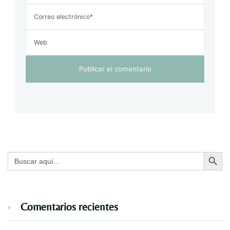
Botón de bú
Buscar:
Comentarios recientes