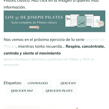
Pilates clásico. Haz click en la imagen si quieres más
información.
Nos vemos en el próximo ejercicio de la serie
original de
Pilates
, mientras tanto recuerda…
Respira, concéntrate,
controla y siente el movimiento
Marisa Rodriguez directora y profesora de Pilates y SGA en
enesencia
Etiquetas:
CONTROLOGÍA
EJERCICIOS
EJERCICIOS MAT
EJERCICIOS PILATES