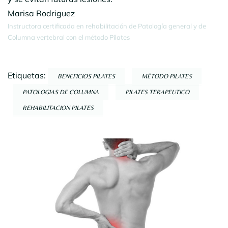
Marisa Rodriguez
Instructora certificada en rehabilitación de Patología general y de
Columna vertebral con el método Pilates
Etiquetas:
BENEFICIOS PILATES
MÉTODO PILATES
PATOLOGIAS DE COLUMNA
PILATES TERAPEUTICO
REHABILITACION PILATES
Navegación
por
entradas